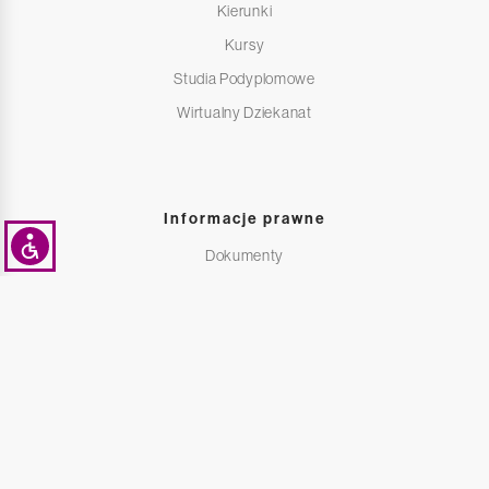
Kierunki
Kursy
Studia Podyplomowe
Wirtualny Dziekanat
Informacje prawne
Dokumenty
Kryteria Przyjęcia
Klauzula informacyjna
Polityka prywatności i cookies
Deklaracja dostępności
Pliki do pobrania