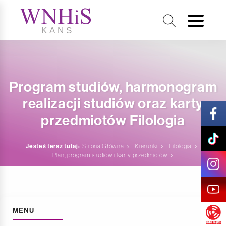
Program studiów, harmonogram
realizacji studiów oraz karty
przedmiotów Filologia
Jesteś teraz tutaj:
Strona Główna
Kierunki
Filologia
Plan, program studiów i karty przedmiotów
MENU