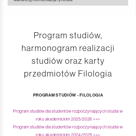
Moduły specjalnościowe
Plan zajęć
Efekty uczenia się
Moduły specjalnościowe
Plan, program studiów i karty przedmiotów
Efekty uczenia się
Program studiów,
Praca dyplomowa
Plan, program studiów i karty przedmiotów
harmonogram realizacji
Sesja egzaminacyjna
Praca dyplomowa
studiów oraz karty
Praktyki zawodowe
Sesja egzaminacyjna
przedmiotów Filologia
Praktyki zawodowe
PROGRAM STUDIÓW - FILOLOGIA
Program studiów dla studentów rozpoczynających studia w
roku akademickim 2025/2026 >>>
Program studiów dla studentów rozpoczynających studia w
roku akademickim 2024/2025 >>>