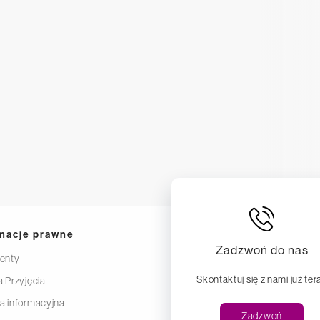
macje prawne
Zadzwoń do nas
enty
Skontaktuj się z nami już ter
a Przyjęcia
la informacyjna
Zadzwoń