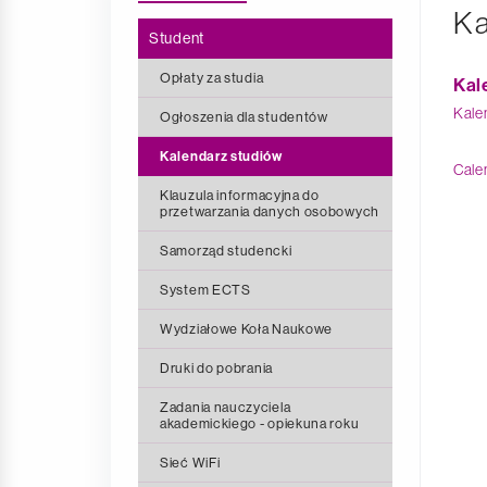
Ka
Student
Opłaty za studia
Kal
Kale
Ogłoszenia dla studentów
Kalendarz studiów
Cale
Klauzula informacyjna do
przetwarzania danych osobowych
Samorząd studencki
System ECTS
Wydziałowe Koła Naukowe
Druki do pobrania
Zadania nauczyciela
akademickiego - opiekuna roku
Sieć WiFi