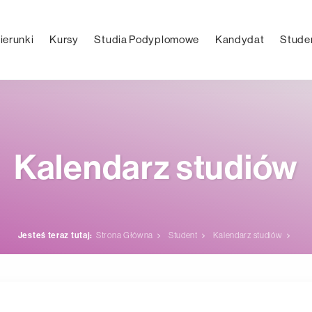
ierunki
Kursy
Studia Podyplomowe
Kandydat
Stude
Kalendarz studiów
Jesteś teraz tutaj:
Strona Główna
Student
Kalendarz studiów