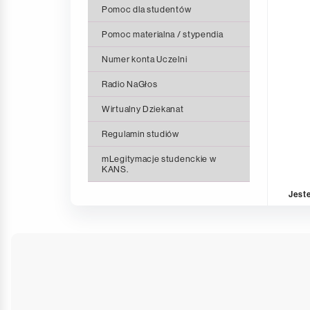
Pomoc dla studentów
Pomoc materialna / stypendia
Numer konta Uczelni
Radio NaGłos
Wirtualny Dziekanat
Regulamin studiów
mLegitymacje studenckie w
KANS.
Jeste