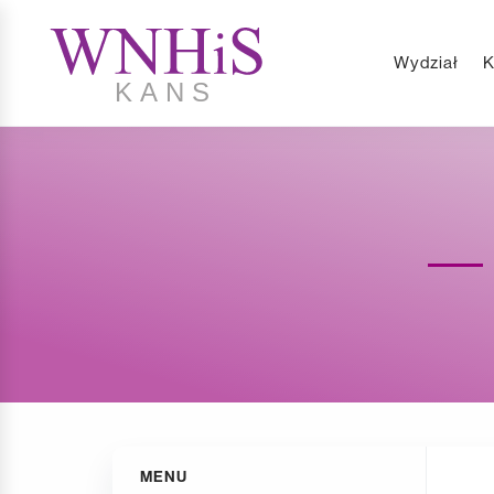
Wydział
K
MENU