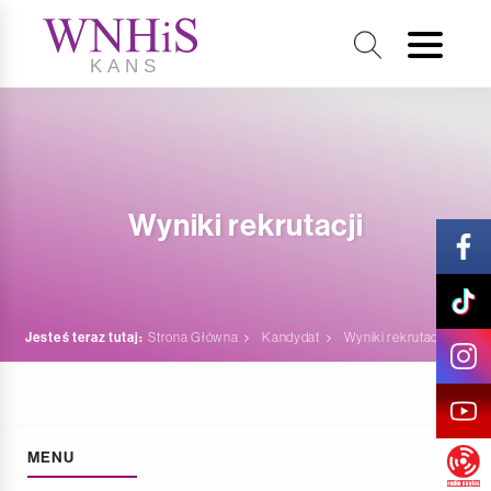
Wyniki rekrutacji
Jesteś teraz tutaj:
Strona Główna
Kandydat
Wyniki rekrutacji
MENU